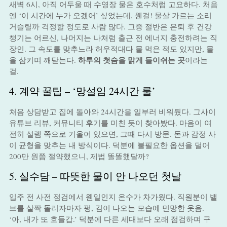
새벽 6시, 아직 어두울 때 수영장 물은 호수처럼 고요하다. 처음
엔 ‘이 시간에 누가 오겠어’ 싶었는데, 웬걸! 물살 가르는 소리
거슬릴까 걱정할 정도로 사람 많다. 그중 절반은 은퇴 후 건강
챙기는 어르신, 나머지는 나처럼 출근 전 에너지 충전하려는 직
장인. 그 속도를 맞추느라 허우적대다 물 먹은 적도 있지만, 물
하루의 첫숨을 맑게 들이쉬는 곳
을 삼키며 깨닫는다.
이라는
걸.
4. 계약 꿀팁 – ‘망설임 24시간 룰’
처음 상담받고 집에 돌아와 24시간을 일부러 비워뒀다. 그사이
유튜브 리뷰, 커뮤니티 후기를 미친 듯이 찾아봤다. 마음이 여
전히 설렘 쪽으로 기울어 있으면, 그때 다시 방문. 돈과 감정 사
이 균형을 맞추는 내 방식이다. 덕분에 불필요한 옵션을 덜어
200만 원쯤 절약했으니, 제법 똘똘했달까?
5. 실수담 – 따뜻한 물이 안 나오던 첫날
입주 전 사전 점검에서 웬일인지 온수가 차가웠다. 직원분이 밸
브를 살짝 돌리자마자 펑, 김이 나오는 모습에 민망한 웃음.
‘아, 내가 또 호들갑.’ 덕분에 다른 세대보다 오래 점검하며 구