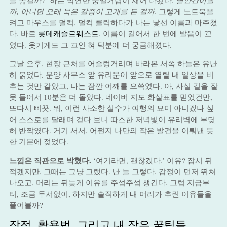
을 옮길까?’ 하는 막연한 중얼거림이 새어 나왔다.
별안간이랄
까, 아니면 오래 묵은 갈증이 고개를 든 걸까.
그렇게 노트북을
켜고 마우스를 덜컥, 덜컥 클릭하다가 나는 낯선 이름과 마주쳤
다. 바로
롯데캐슬르웨스트
. 이름이 길어서 한 번에 발음이 꼬
였다. 웃기게도 그 꼬인 혀 덕분에 더 궁금해졌다.
그날 오후, 현장 근처를 어슬렁거리며 바라본 서쪽 하늘은 유난
히 붉었다. 분양 사무소 앞 유리문이 앞으로 열릴 내 일상을 비
추는 것만 같았고, 나는 잠깐 어깨를 으쓱였다. 아, 사실 길을 잘
못 들어서 10분은 더 돌았다. 네이버 지도 화살표를 믿었건만,
또다시 삐끗. 뭐, 이런 사소한 실수가 여행의 묘미 아니겠나 싶
어 스스로를 달래며 걷다 보니 따스한 저녁빛이 유리벽에 부딪
혀 반짝였다. 거기 서서, 어쩐지 나만의 작은 발견을 이뤄낸 듯
한 기분에 젖었다.
느낌은 직관으로 박혔다.
‘여기라면, 괜찮겠다.’ 이유? 잠시 뒤
적겠지만, 그때는 그냥 그랬다. 난 늘 그렇다. 감정이 먼저 뛰쳐
나오고, 머리는 뒤늦게 이유를 주섬주섬 챙긴다. 그럼 지금부
터, 조금 두서없이, 하지만 솔직하게 내 머리가 추린 이유들을
풀어볼까?
장점, 활용법, 그리고 내 작은 꿀팁들