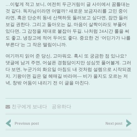
…이렇게 적고 보니, 여전히 두근거림이 글 사이에서 꿈틀대는
것 같다. 독자님이라면 어떨까? 새로운 보금자리를 고민 중이
라면, 혹은 단순히 동네 산책하듯 둘러보고 싶다면, 잠깐 들러
보길 권한다. 그리고 돌아오는 길, 마음이 살짝이라도 부풀어
있다면, 그 감정을 제대로 붙잡아 두길. 나처럼 24시간 룰을 써
도 좋고, 냉장고에 적어 두어도 좋다. 중요한 건 ‘어딘가가 나를
부른다’는 그 작은 떨림이니까.
여기까지 읽어 준 당신, 고마워요. 혹시 또 궁금한 점 있나요?
댓글에 남겨 주면, 어설픈 경험담이지만 성심껏 풀어볼게. 그러
다 보면, 누군가의 화요일 아침도 내 것처럼 설렘으로 시작되겠
지. 기왕이면 길은 덜 헤매길 바라며― 비가 올지도 모르는 저
녁, 창밖 어둠이 내리기 전 이 글을 마친다.
친구에게 보내다
공유하다
Previous post
Next post