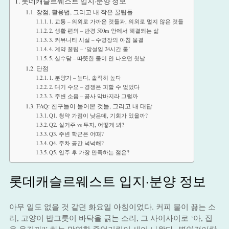
롯데캐슬르웨스트 입지·분양 정보
장점, 활용법, 그리고 내 작은 꿀팁들
1. 교통 – 의외로 가까운 것들과, 의외로 멀지 않은 것들
2. 생활 편의 – 반경 500m 안에서 해결되는 삶
3. 커뮤니티 시설 – 수영장의 아침 물결
4. 계약 꿀팁 – ‘망설임 24시간 룰’
5. 실수담 – 따뜻한 물이 안 나오던 첫날
단점
1. 분양가 – 높다, 솔직히 높다
2. 대기 수요 – 경쟁은 피할 수 없었다
3. 주변 소음 – 공사 막바지라 그럴까
FAQ: 친구들이 물어본 것들, 그리고 내 대답
Q1. 청약 가점이 낮은데, 기회가 있을까?
Q2. 실거주 vs 투자, 어떻게 봐?
Q3. 주변 학군은 어때?
Q4. 주차 공간 넉넉해?
Q5. 입주 후 가장 만족하는 점은?
롯데캐슬르웨스트 입지·분양 정보
아무 일도 없을 것 같던 화요일 아침이었다. 커피 물이 끓는 소
리, 고양이 밥그릇이 바닥을 긁는 소리, 그 사이사이로 ‘아, 집