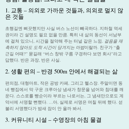
1. 교통 – 의외로 가까운 것들과, 의외로 멀지 않
은 것들
초행길엔 삐끗했지만 사실 버스 노선이 빼곡하다. 지하철 역세
권이라 긴 설명도 필요 없을 만큼. 특히 내 삶의 동선이 서남부
에 걸쳐 있으니, 시간을 절약해 주는 터널 같은 느낌.
걸음을 재
촉하지 않아도 도착 시간이 당겨지는 마법
이랄까. 친구가 “출
근길 어때?” 묻길래 “버스 창밖 구름 구경하다 보면 회사”라고
답했다. 반은 과장, 반은 사실.
2. 생활 편의 – 반경 500m 안에서 해결되는 삶
편의점, 대형마트, 작은 공방 카페, 그리고 헬스장. 주말이면 동
네 빵집에서 막 구운 크루아상 냄새가 창문을 넘어와 침대를 깨
운다. 스스로를 빵순이라 부르는 나로서는, 그 냄새만으로도 계
약서에 서명할 뻔했다. …아, 실제로 서명은 며칠 뒤에 했다. 섣
불리 서명했다가 밤새 잠이 안 올까 봐서.
3. 커뮤니티 시설 – 수영장의 아침 물결