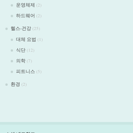
운영체제
(2)
하드웨어
(2)
헬스-건강
(25)
대체 요법
(1)
식단
(12)
의학
(7)
피트니스
(5)
환경
(2)