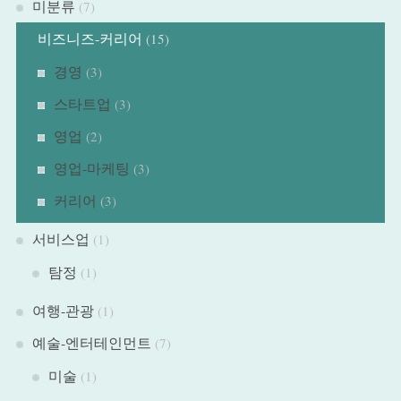
미분류
(7)
비즈니즈-커리어
(15)
경영
(3)
스타트업
(3)
영업
(2)
영업-마케팅
(3)
커리어
(3)
서비스업
(1)
탐정
(1)
여행-관광
(1)
예술-엔터테인먼트
(7)
미술
(1)